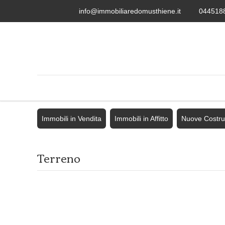
info@immobiliaredomusthiene.it
044518
Immobili in Vendita
Immobili in Affitto
Nuove Costru
Terreno