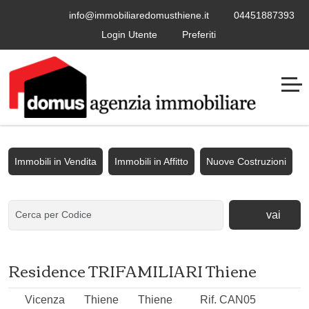
info@immobiliaredomusthiene.it
04451887393
Login Utente
Preferiti
Immobili in Vendita
Immobili in Affitto
Nuove Costruzioni
vai
Residence TRIFAMILIARI Thiene
Vicenza
Thiene
Thiene
Rif. CAN05