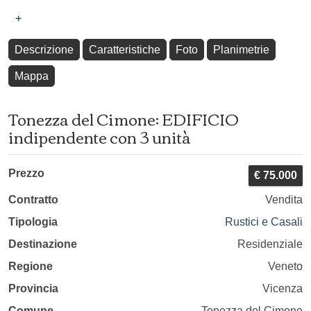
+
Descrizione
Caratteristiche
Foto
Planimetrie
Mappa
Tonezza del Cimone: EDIFICIO
indipendente con 3 unità
Prezzo
€ 75.000
Contratto
Vendita
Tipologia
Rustici e Casali
Destinazione
Residenziale
Regione
Veneto
Provincia
Vicenza
Comune
Tonezza del Cimone