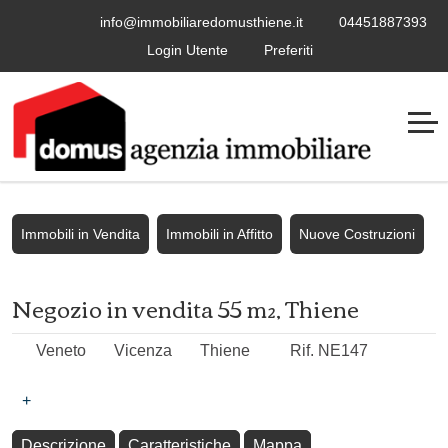
info@immobiliaredomusthiene.it
04451887393
Login Utente
Preferiti
Immobili in Vendita
Immobili in Affitto
Nuove Costruzioni
Negozio in vendita 55 m², Thiene
Veneto
Vicenza
Thiene
Rif. NE147
+
Descrizione
Caratteristiche
Mappa