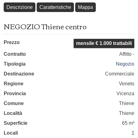
Descrizione
Caratteristiche
Mappa
NEGOZIO Thiene centro
Prezzo
mensile € 1.000 trattabili
Contratto
Affitto -
Tipologia
Negozio
Destinazione
Commerciale
Regione
Veneto
Provincia
Vicenza
Comune
Thiene
Località
Thiene
Superficie
65 m²
Locali
1