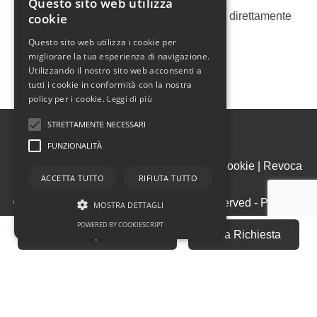
Questo sito web utilizza
Ricevi le nostre proposte immobiliari direttamente
cookie
nella tua email!
Questo sito web utilizza i cookie per
migliorare la tua esperienza di navigazione.
Utilizzando il nostro sito web acconsenti a
tutti i cookie in conformità con la nostra
policy per i cookie.
Leggi di più
STRETTAMENTE NECESSARI
FUNZIONALITÀ
Admin
|
Informativa Privacy
|
Informativa Cookie
|
Revoca
ACCETTA TUTTO
RIFIUTA TUTTO
Consensi
© Copyright 2026 - Domus - All Rights reserved - Part. IVA
MOSTRA DETTAGLI
03473900243
POWERED BY COOKIESCRIPT
Fai una Proposta Offerta
Invia Richiesta
Iscrizione REA della CCIAA di Vicenza n. 3347
Gestionale immobiliare - GestionaleRe.it