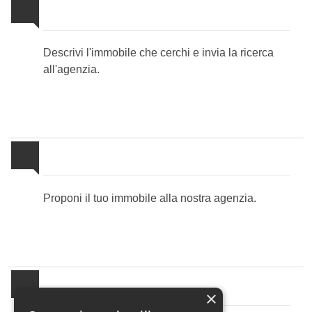
Invia la tua ricerca all'agenzia
Descrivi l'immobile che cerchi e invia la ricerca
all'agenzia.
Proponi il Tuo Immobile
Proponi il tuo immobile alla nostra agenzia.
Newsletter Immobiliare
×