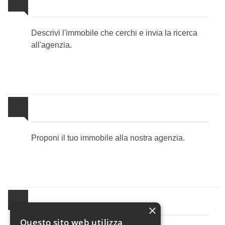
Invia la tua ricerca all'agenzia
Descrivi l'immobile che cerchi e invia la ricerca
all'agenzia.
Proponi il Tuo Immobile
Proponi il tuo immobile alla nostra agenzia.
Newsletter Immobiliare
×
Questo sito web utilizza