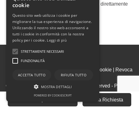
Ricevi le nostre proposte immobiliari direttamente
cookie
nella tua email!
Questo sito web utilizza i cookie per
migliorare la tua esperienza di navigazione.
Utilizzando il nostro sito web acconsenti a
tutti i cookie in conformità con la nostra
policy per i cookie.
Leggi di più
STRETTAMENTE NECESSARI
FUNZIONALITÀ
Admin
|
Informativa Privacy
|
Informativa Cookie
|
Revoca
ACCETTA TUTTO
RIFIUTA TUTTO
Consensi
© Copyright 2026 - Domus - All Rights reserved - Part. IVA
MOSTRA DETTAGLI
03473900243
POWERED BY COOKIESCRIPT
Fai una Proposta Offerta
Invia Richiesta
Iscrizione REA della CCIAA di Vicenza n. 3347
Gestionale immobiliare - GestionaleRe.it