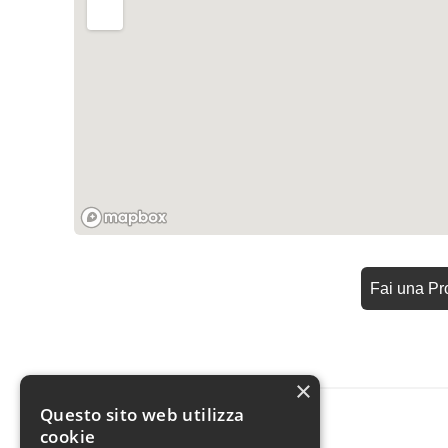
Fai una Pr
×
Invia la tua ricerca
Questo sito web utilizza
all'agenzia
cookie