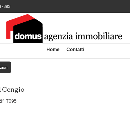
87393
Home
Contatti
zioni
el Cengio
if. T095