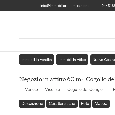
info@immobiliaredomusthiene.it
044518
Immobili in Vendita
Immobili in Affitto
Nuove Costru
Negozio in affitto 60 m², Cogollo d
Veneto
Vicenza
Cogollo del Cengio
R
Descrizione
Caratteristiche
Foto
Mappa