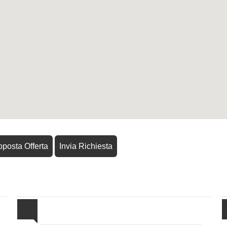
oposta Offerta
Invia Richiesta
Proponi il Tuo Immobile