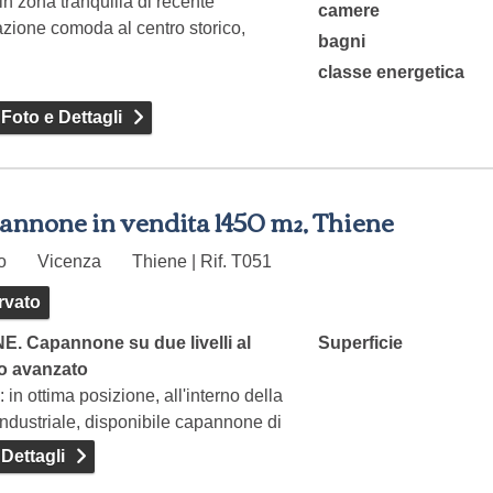
in zona tranquilla di recente
camere
azione comoda al centro storico,
bagni
uenda…
classe energetica
 Foto e Dettagli
annone in vendita 1450 m², Thiene
to
Vicenza
Thiene | Rif. T051
rvato
E. Capannone su due livelli al
Superficie
o avanzato
: in ottima posizione, all'interno della
ndustriale, disponibile capannone di
 Dettagli