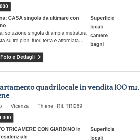
.000
na: CASA singola da ultimare con
Superficie
ino
locali
a: soluzione singola di ampia metratura
camere
ta su tre piani fuori terra e attorniata…
bagni
 Foto e Dettagli
artamento quadrilocale in vendita 100 m²,
ene
to
Vicenza
Thiene | Rif. TRI289
0.000
O TRICAMERE CON GIARDINO in
Superficie
residenziale
locali