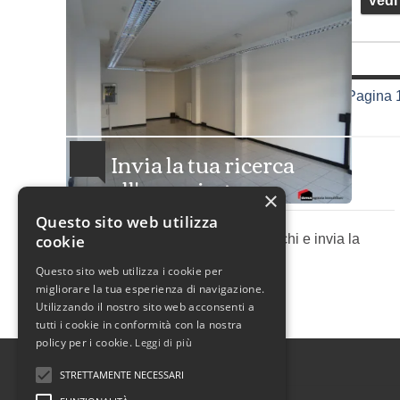
Vedi
4
5
6
7
8
9
Pagina 
Invia la tua ricerca
all'agenzia
×
Questo sito web utilizza
cookie
Descrivi l'immobile che cerchi e invia la
ricerca all'agenzia.
Questo sito web utilizza i cookie per
migliorare la tua esperienza di navigazione.
Utilizzando il nostro sito web acconsenti a
tutti i cookie in conformità con la nostra
policy per i cookie.
Leggi di più
STRETTAMENTE NECESSARI