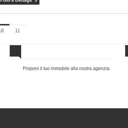
 Foto e Dettagli
10
11
Proponi il Tuo Immobile
Proponi il tuo immobile alla nostra agenzia.