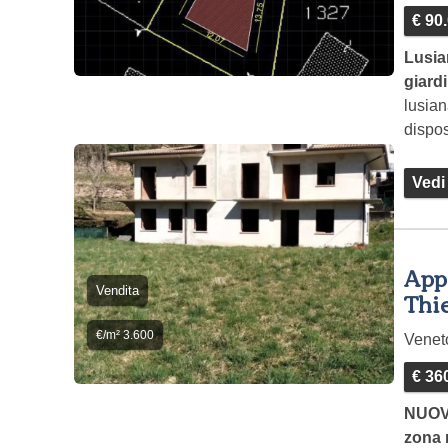
€ 90
Lusia
giard
lusian
dispos
Vedi
App
Vendita
Thi
€/m² 3.600
Vene
€ 36
NUOV
zona 