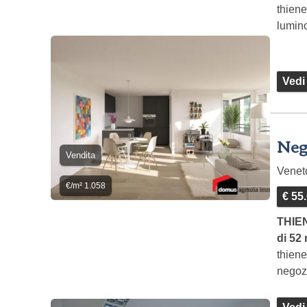
thiene
lumin
terra
Vedi
Nego
Vendita
Vene
€/m² 1.058
€ 55
THIEN
di 52
thiene
negozi
e pos