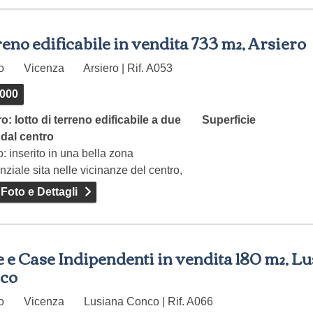
eno edificabile in vendita 733 m², Arsiero
to
Vicenza
Arsiero | Rif. A053
.000
o: lotto di terreno edificabile a due
Superficie
 dal centro
o: inserito in una bella zona
nziale sita nelle vicinanze del centro,
no già…
 Foto e Dettagli
e e Case Indipendenti in vendita 180 m², L
co
to
Vicenza
Lusiana Conco | Rif. A066