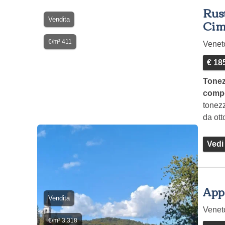
Rust
Vendita
Cim
€/m² 411
Vene
€ 18
Tonez
compo
tonezz
da ott
fabbr
Vedi
Appa
Vendita
Vene
€/m² 3.318