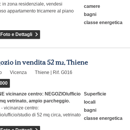
: in zona residenziale, vendesi
camere
oso appartamento tricamere al piano
bagni
…
classe energetica
 Foto e Dettagli
zio in vendita 52 m², Thiene
to
Vicenza
Thiene | Rif. G016
.000
E vicinanze centro: NEGOZIO/ufficio
Superficie
 mq vetrinato, ampio parcheggio.
locali
 - vicinanze centro:
bagni
o/ufficio/studio di 52 mq circa, vetrinato
classe energetica
to al piano…