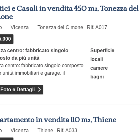
ici e Casali in vendita 450 m², Tonezza del
one
to
Vicenza
Tonezza del Cimone | Rif. A017
5.000
za centro: fabbricato singolo
Superficie
sto da più unità
locali
a centro: fabbricato singolo composto
camere
o unità immobiliari e garage. il
bagni
icato…
 Foto e Dettagli
rtamento in vendita 110 m², Thiene
to
Vicenza
Thiene | Rif. A033