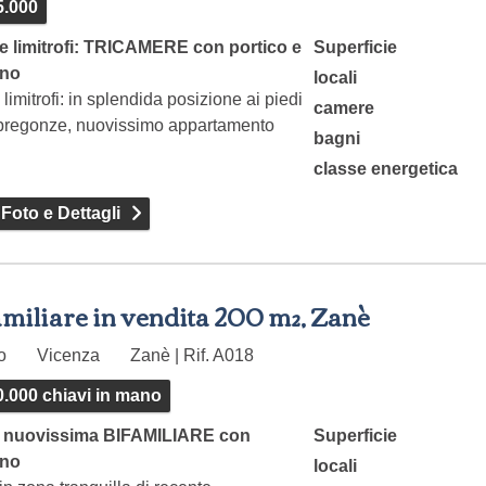
5.000
e limitrofi: TRICAMERE con portico e
Superficie
ino
locali
 limitrofi: in splendida posizione ai piedi
camere
 bregonze, nuovissimo appartamento
bagni
classe energetica
 Foto e Dettagli
miliare in vendita 200 m², Zanè
to
Vicenza
Zanè | Rif. A018
0.000 chiavi in mano
 nuovissima BIFAMILIARE con
Superficie
ino
locali