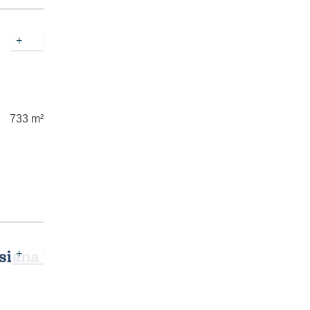
+
733 m²
usiana
+