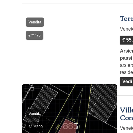
Terr
Vendita
Vene
€/m² 75
€ 55
Arsier
passi
arsier
reside
terre
Vedi
Vill
Vendita
Con
€/m² 500
Vene