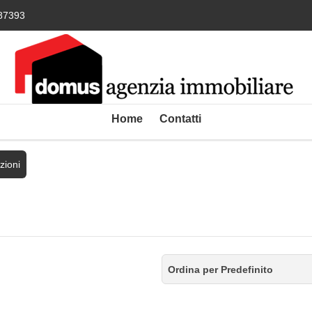
87393
Home
Contatti
zioni
Ordina per Predefinito