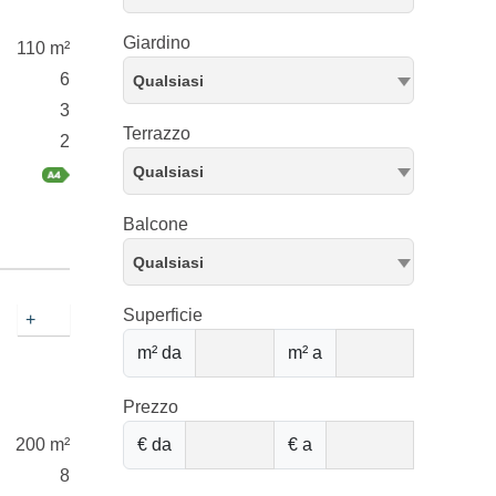
Giardino
110 m²
6
Qualsiasi
3
Terrazzo
2
Qualsiasi
Balcone
Qualsiasi
Superficie
+
m² da
m² a
Prezzo
200 m²
€ da
€ a
8