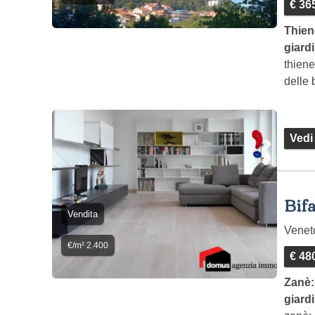
€ 36
Thien
giard
thiene
delle
al…
Vedi
Bifa
Vendita
Vene
€/m² 2.400
€ 48
Zanè:
giard