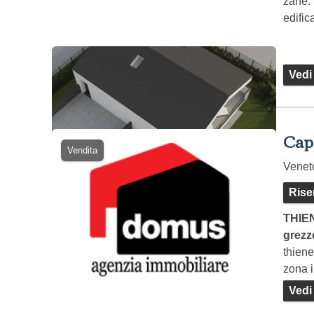
zanè: 
edific
costr
Vedi
Cap
Vendita
Vene
Rise
THIEN
grezz
thiene
zona i
mq…
Vedi