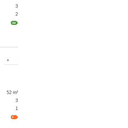
3
2
+
52 m²
3
1